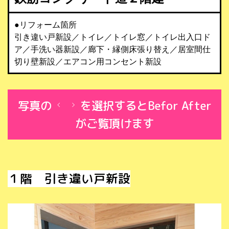
●リフォーム箇所
引き違い戸新設／トイレ／トイレ窓／トイレ出入口ド
ア／手洗い器新設／廊下・縁側床張り替え／居室間仕
切り壁新設／エアコン用コンセント新設
写真の
を選択するとBefor After
がご覧頂けます
１階 引き違い戸新設